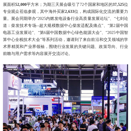
展面积
52,000
平方米；为期三天展会吸引了72个国家和地区的
37,525
位
专业观众莅临参观，其中海外买家
2,633
位，构成国际化交流的重要力
量。展会同期举办“2025内燃发电设备行业高质量发展论坛”、“七剑论
道：柴发技术专场--超大规模数据中心柴发适配及痛点”、“第2届中国
电器工业发展论”、“第6届中国数据中心绿色能源大会”、“2025中国智
算中心全栈技术大会”等系列活动，邀请到了来自前沿和交叉领域的学
术界精英和产业界领袖，围绕行业发展的关键问题、政策导向、行业
前瞻与用户需求等内容展开交流讨论。