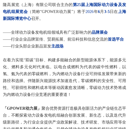
隆高展览（上海）有限公司联合主办的
第25届上海国际动力设备及发
电机组展览会
（简称“GPOWER动力展”）将于
2026
年
6
月
3
-
5
日在
上海
新国际博览中心
召开。
——全球动力设备发电机组领域具有广泛影响力的
品牌展会
——行业企业品牌宣传、贸易拓展、前沿科技和信息交流的
首选平台
——行业头部企业新品宣发
主战场
在着力实现“双碳”目标、构建多能融合的新型能源体系下，能源多元
化、燃料多元化时代来临。以电合成燃料为代表的碳中性燃料，以
氢、氨为代表的零碳燃料，为内燃动力设备行业可持续发展带来新的
路径和选择。伴随新兴能源技术加速迭代，零碳燃料的安全性、可用
性、可获得性和燃料成本等驱动因素愈发清晰，零碳动力技术势将成
为内燃动力设备行业竞逐的重要赛道！
「GPOWER动力展」
聚合优势资源打造极具创新活力的产业链生态平
台，不断探索动力设备发电机组融合创新发展、新生态，以及迭代升
级新路径，为行业企业提供产业政策解读、技术研发、市场应用等全