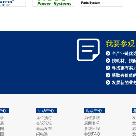
我要参观
全产业链优
找耗材、找
寻找更有实
获取有价值
发展新的业
中心
活动中心
观众中心
录
席位预订
为何参观
发
展
会议论坛
展商名单
发
围
新品发布
参观日程
燃
围
闪电奖
参观FAQ
发